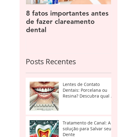
8 fatos importantes antes
3 métod
de fazer clareamento
dentes 
dental
Qual é 
Posts Recentes
Lentes de Contato
Dentais: Porcelana ou
Resina? Descubra qual é
a Melhor Opção
Tratamento de Canal: A
solução para Salvar seu
Dente