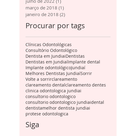
julho de 2022
(1)
1 post
março de 2018
(1)
1 post
janeiro de 2018
(2)
2 posts
Procurar por tags
Clínicas Odontológicas
Consultório Odontológico
Dentista em Jundiai
Dentistas
Dentistas em Jundiaí
Implante dental
Implante odontológico
Jundiaí
Melhores Dentistas Jundiaí
Sorrir
Volte a sorrir
clareamento
clareamento dental
clareamento dentes
clinica odontologica jundiai
consultorio odontologico
consultorio odontologico jundiai
dental
dentista
melhor dentista jundiai
protese odontologica
Siga