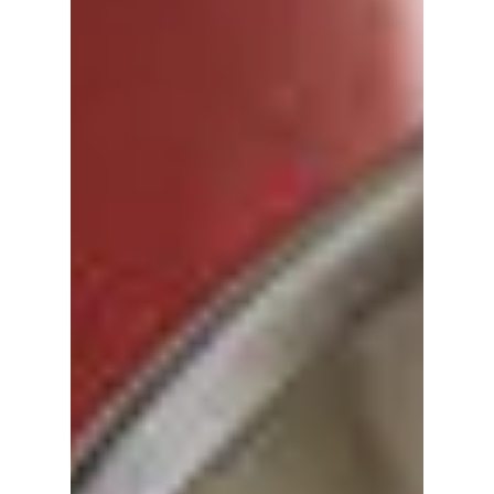
antes de fazer
clareamento dental
Um sorriso bonito e branco é importante para
muitas pessoas, mas a exposição a diferentes
alimentos irá gradualmente manchar seus
dentes...