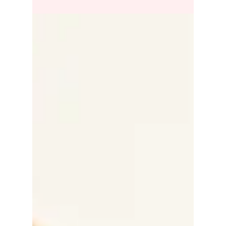
melhor para a
reabilitação oral
Porcelanas e resinas são materiais utilizados
na elaboração de reconstruções dentárias
como coroas, facetas, onlays, inlays,
overlays,...